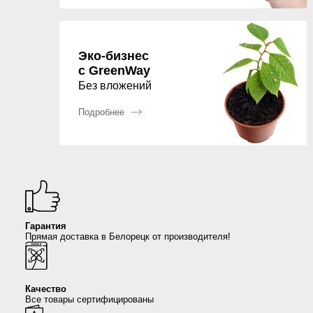
Сыворотки
Спрей для носа / полости рта
Чай в пакетиках
Teavitall
Текстиль
Эфирные масла
Nice Code
Эко-бизнес
с GreenWay
Без вложений
Детская косметика
Ecopam
Подробнее
Солнцезащитный крем
Balancer
Духи
Igen
Revitall
Гарантия
Green Fiber
Прямая доставка в Белорецк от производителя!
Healthberry
Качество
Totty
Все товары сертифицированы