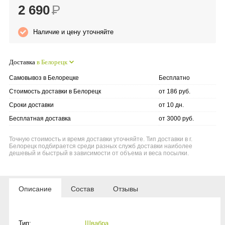
2 690
Р
Anny Rey
Наличие и цену уточняйте
Intilia
Доставка
в Белорецк
Happy Dew
Самовывоз в Белорецке
Бесплатно
Enjoy Care
Стоимость доставки в Белорецк
от 186 руб.
Сроки доставки
от 10 дн.
Green Minds
Бесплатная доставка
от 3000 руб.
Точную стоимость и время доставки уточняйте. Тип доставки в г.
Белорецк подбирается среди разных служб доставки наиболее
дешевый и быстрый в зависимости от объема и веса посылки.
Описание
Состав
Отзывы
Тип:
Швабра