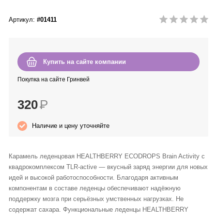
Anny Rey
Артикул:
#01411
Intilia
Happy Dew
Купить на сайте компании
Покупка на сайте Гринвей
Enjoy Care
320
Р
Green Minds
Наличие и цену уточняйте
Карамель леденцовая HEALTHBERRY ECODROPS Brain Activity с
квадрокомплексом TLR-active — вкусный заряд энергии для новых
идей и высокой работоспособности. Благодаря активным
компонентам в составе леденцы обеспечивают надёжную
поддержку мозга при серьёзных умственных нагрузках. Не
содержат сахара. Функциональные леденцы HEALTHBERRY