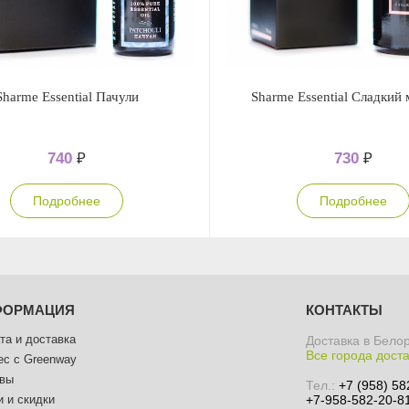
Sharme Essential Пачули
Sharme Essential Сладкий
740
₽
730
₽
Подробнее
Подробнее
ФОРМАЦИЯ
КОНТАКТЫ
та и доставка
Доставка в Бело
Все города дост
ес с Greenway
вы
Тел.:
+7 (958) 58
и и скидки
+7-958-582-20-81