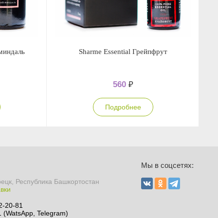
 миндаль
Sharme Essential Грейпфрут
560
₽
Подробнее
Мы в соцсетях:
рецк, Республика Башкортостан
авки
2-20-81
 (WatsApp, Telegram)