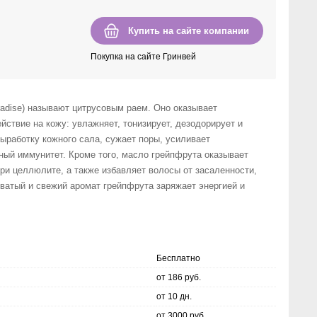
Купить на сайте компании
Покупка на сайте Гринвей
aradise) называют цитрусовым раем. Оно оказывает
йствие на кожу: увлажняет, тонизирует, дезодорирует и
ыработку кожного сала, сужает поры, усиливает
ый иммунитет. Кроме того, масло грейпфрута оказывает
ри целлюлите, а также избавляет волосы от засаленности,
оватый и свежий аромат грейпфрута заряжает энергией и
Бесплатно
от 186 руб.
от 10 дн.
от 3000 руб.