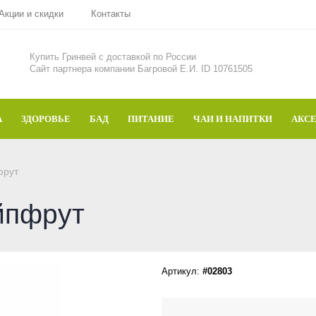
Акции и скидки
Контакты
Купить Гринвей c доставкой по России
Сайт партнера компании Багровой Е.И. ID 10761505
А
ЗДОРОВЬЕ
БАД
ПИТАНИЕ
ЧАИ И НАПИТКИ
АКС
фрут
ейпфрут
Артикул:
#02803