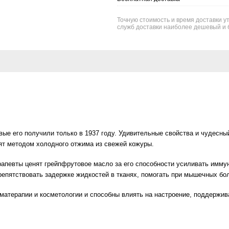
Точную стоимость и время доставки ут
служб доставки наиболее дешевый и 
е его получили только в 1937 году. Удивительные свойства и чудесны
ят методом холодного отжима из свежей кожуры.
певты ценят грейпфрутовое масло за его способности усиливать имму
препятствовать задержке жидкостей в тканях, помогать при мышечных бо
матерапии и косметологии и способны влиять на настроение, поддержи