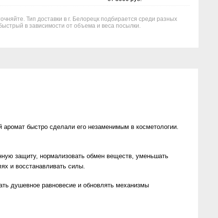
очняйте. Тип доставки в г. Белорецк подбирается среди разных
быстрый в зависимости от объема и веса посылки.
й аромат быстро сделали его незаменимым в косметологии.
нную защиту, нормализовать обмен веществ, уменьшать
лях и восстанавливать силы.
вать душевное равновесие и обновлять механизмы